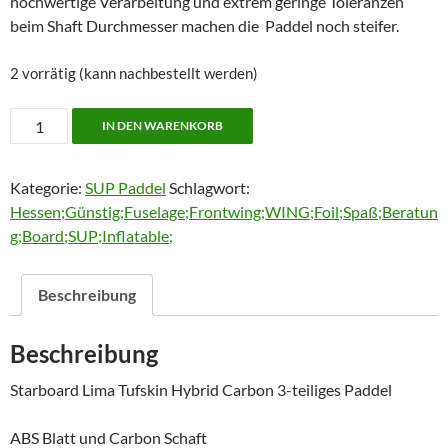
hochwertige Verarbeitung und extrem geringe Toleranzen
beim Shaft Durchmesser machen die Paddel noch steifer.
2 vorrätig (kann nachbestellt werden)
Starboard
IN DEN WARENKORB
3tlg.
Lima
Kategorie:
SUP Paddel
Schlagwort:
Paddel
Hessen;Günstig;Fuselage;Frontwing;WING;Foil;Spaß;Beratun
Menge
g;Board;SUP;Inflatable;
Beschreibung
Beschreibung
Starboard Lima Tufskin Hybrid Carbon 3-teiliges Paddel
ABS Blatt und Carbon Schaft