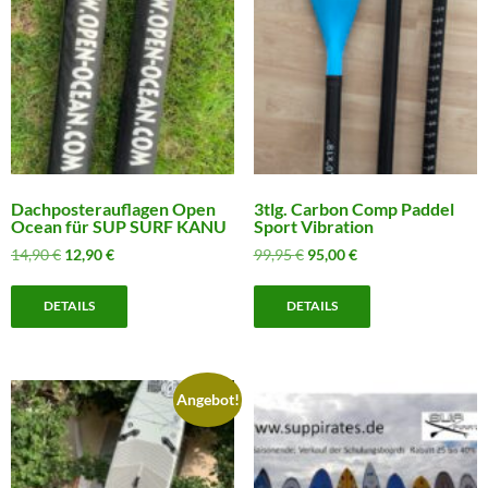
Dachposterauflagen Open
3tlg. Carbon Comp Paddel
Ocean für SUP SURF KANU
Sport Vibration
Ursprünglicher
Aktueller
Ursprünglicher
Aktueller
14,90
€
12,90
€
99,95
€
95,00
€
Preis
Preis
Preis
Preis
war:
ist:
war:
ist:
DETAILS
DETAILS
14,90 €
12,90 €.
99,95 €
95,00 €.
Angebot!