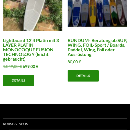
Lightboard 12’4 Platin mit 3
RUNDUM- Beratung ob SUP,
LAYER PLATIN
WING, FOIL-Sport / Boards,
MONOCOQUE FUSION
Paddel, Wing, Foil oder
TECHNOLOGY (leicht
Ausrüstung
gebraucht)
80,00
€
Ursprünglicher
Aktueller
1.049,00
€
699,00
€
Preis
Preis
DETAILS
war:
ist:
DETAILS
1.049,00 €
699,00 €.
KURSE & INFOS