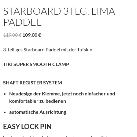
STARBOARD 3TLG. LIMA
PADDEL
Ursprünglicher
Aktueller
119,00
€
109,00
€
Preis
Preis
war:
ist:
3-teiliges Starboard Paddel mit der Tufskin
119,00 €
109,00 €.
TIKI SUPER SMOOTH CLAMP
SHAFT REGISTER SYSTEM
Neudesign der Klemme, jetzt noch einfacher und
komfortabler zu bedienen
automatische Ausrichtung
EASY LOCK PIN