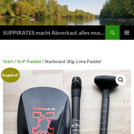
Zum
Inhalt
springen
Suchen
SUPPIRATES macht Abverkauf, alles muss raus
PRIMÄR
MENÜ
Start
/
SUP Paddel
/ Starboard 3tlg. Lima Paddel
Angebot!