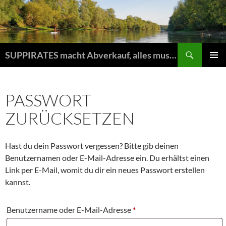
Zum
Inhalt
springen
Suchen
SUPPIRATES macht Abverkauf, alles muss raus
PRIMÄR
MENÜ
PASSWORT
ZURÜCKSETZEN
Hast du dein Passwort vergessen? Bitte gib deinen
Benutzernamen oder E-Mail-Adresse ein. Du erhältst einen
Link per E-Mail, womit du dir ein neues Passwort erstellen
kannst.
Erforderlich
Benutzername oder E-Mail-Adresse
*